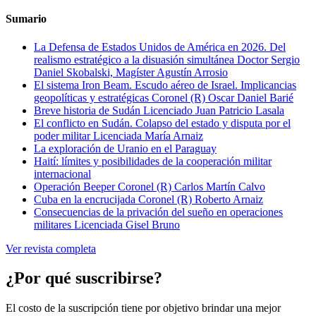
Sumario
La Defensa de Estados Unidos de América en 2026. Del
realismo estratégico a la disuasión simultánea
Doctor Sergio
Daniel Skobalski, Magíster Agustín Arrosio
El sistema Iron Beam. Escudo aéreo de Israel. Implicancias
geopolíticas y estratégicas
Coronel (R) Oscar Daniel Barié
Breve historia de Sudán
Licenciado Juan Patricio Lasala
El conflicto en Sudán. Colapso del estado y disputa por el
poder militar
Licenciada María Arnaiz
La exploración de Uranio en el Paraguay
Haití: límites y posibilidades de la cooperación militar
internacional
Operación Beeper
Coronel (R) Carlos Martín Calvo
Cuba en la encrucijada
Coronel (R) Roberto Arnaiz
Consecuencias de la privación del sueño en operaciones
militares
Licenciada Gisel Bruno
Ver revista completa
¿Por qué suscribirse?
El costo de la suscripción tiene por objetivo brindar una mejor