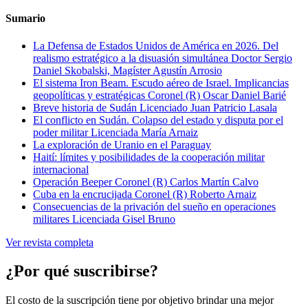
Sumario
La Defensa de Estados Unidos de América en 2026. Del
realismo estratégico a la disuasión simultánea
Doctor Sergio
Daniel Skobalski, Magíster Agustín Arrosio
El sistema Iron Beam. Escudo aéreo de Israel. Implicancias
geopolíticas y estratégicas
Coronel (R) Oscar Daniel Barié
Breve historia de Sudán
Licenciado Juan Patricio Lasala
El conflicto en Sudán. Colapso del estado y disputa por el
poder militar
Licenciada María Arnaiz
La exploración de Uranio en el Paraguay
Haití: límites y posibilidades de la cooperación militar
internacional
Operación Beeper
Coronel (R) Carlos Martín Calvo
Cuba en la encrucijada
Coronel (R) Roberto Arnaiz
Consecuencias de la privación del sueño en operaciones
militares
Licenciada Gisel Bruno
Ver revista completa
¿Por qué suscribirse?
El costo de la suscripción tiene por objetivo brindar una mejor