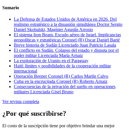
Sumario
La Defensa de Estados Unidos de América en 2026. Del
realismo estratégico a la disuasión simultánea
Doctor Sergio
Daniel Skobalski, Magíster Agustín Arrosio
El sistema Iron Beam. Escudo aéreo de Israel. Implicancias
geopolíticas y estratégicas
Coronel (R) Oscar Daniel Barié
Breve historia de Sudán
Licenciado Juan Patricio Lasala
El conflicto en Sudán. Colapso del estado y disputa por el
poder militar
Licenciada María Arnaiz
La exploración de Uranio en el Paraguay
Haití: límites y posibilidades de la cooperación militar
internacional
Operación Beeper
Coronel (R) Carlos Martín Calvo
Cuba en la encrucijada
Coronel (R) Roberto Arnaiz
Consecuencias de la privación del sueño en operaciones
militares
Licenciada Gisel Bruno
Ver revista completa
¿Por qué suscribirse?
El costo de la suscripción tiene por objetivo brindar una mejor