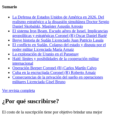
Sumario
La Defensa de Estados Unidos de América en 2026. Del
realismo estratégico a la disuasión simultánea
Doctor Sergio
Daniel Skobalski, Magíster Agustín Arrosio
El sistema Iron Beam. Escudo aéreo de Israel. Implicancias
geopolíticas y estratégicas
Coronel (R) Oscar Daniel Barié
Breve historia de Sudán
Licenciado Juan Patricio Lasala
El conflicto en Sudán. Colapso del estado y disputa por el
poder militar
Licenciada María Arnaiz
La exploración de Uranio en el Paraguay
Haití: límites y posibilidades de la cooperación militar
internacional
Operación Beeper
Coronel (R) Carlos Martín Calvo
Cuba en la encrucijada
Coronel (R) Roberto Arnaiz
Consecuencias de la privación del sueño en operaciones
militares
Licenciada Gisel Bruno
Ver revista completa
¿Por qué suscribirse?
El costo de la suscripción tiene por objetivo brindar una mejor