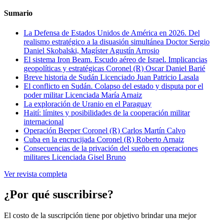
Sumario
La Defensa de Estados Unidos de América en 2026. Del
realismo estratégico a la disuasión simultánea
Doctor Sergio
Daniel Skobalski, Magíster Agustín Arrosio
El sistema Iron Beam. Escudo aéreo de Israel. Implicancias
geopolíticas y estratégicas
Coronel (R) Oscar Daniel Barié
Breve historia de Sudán
Licenciado Juan Patricio Lasala
El conflicto en Sudán. Colapso del estado y disputa por el
poder militar
Licenciada María Arnaiz
La exploración de Uranio en el Paraguay
Haití: límites y posibilidades de la cooperación militar
internacional
Operación Beeper
Coronel (R) Carlos Martín Calvo
Cuba en la encrucijada
Coronel (R) Roberto Arnaiz
Consecuencias de la privación del sueño en operaciones
militares
Licenciada Gisel Bruno
Ver revista completa
¿Por qué suscribirse?
El costo de la suscripción tiene por objetivo brindar una mejor