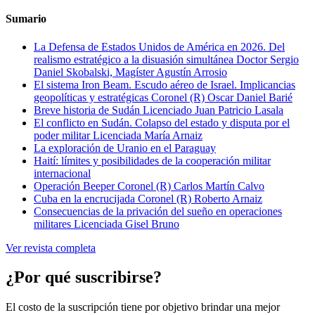
Sumario
La Defensa de Estados Unidos de América en 2026. Del
realismo estratégico a la disuasión simultánea
Doctor Sergio
Daniel Skobalski, Magíster Agustín Arrosio
El sistema Iron Beam. Escudo aéreo de Israel. Implicancias
geopolíticas y estratégicas
Coronel (R) Oscar Daniel Barié
Breve historia de Sudán
Licenciado Juan Patricio Lasala
El conflicto en Sudán. Colapso del estado y disputa por el
poder militar
Licenciada María Arnaiz
La exploración de Uranio en el Paraguay
Haití: límites y posibilidades de la cooperación militar
internacional
Operación Beeper
Coronel (R) Carlos Martín Calvo
Cuba en la encrucijada
Coronel (R) Roberto Arnaiz
Consecuencias de la privación del sueño en operaciones
militares
Licenciada Gisel Bruno
Ver revista completa
¿Por qué suscribirse?
El costo de la suscripción tiene por objetivo brindar una mejor