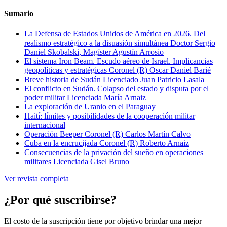
Sumario
La Defensa de Estados Unidos de América en 2026. Del
realismo estratégico a la disuasión simultánea
Doctor Sergio
Daniel Skobalski, Magíster Agustín Arrosio
El sistema Iron Beam. Escudo aéreo de Israel. Implicancias
geopolíticas y estratégicas
Coronel (R) Oscar Daniel Barié
Breve historia de Sudán
Licenciado Juan Patricio Lasala
El conflicto en Sudán. Colapso del estado y disputa por el
poder militar
Licenciada María Arnaiz
La exploración de Uranio en el Paraguay
Haití: límites y posibilidades de la cooperación militar
internacional
Operación Beeper
Coronel (R) Carlos Martín Calvo
Cuba en la encrucijada
Coronel (R) Roberto Arnaiz
Consecuencias de la privación del sueño en operaciones
militares
Licenciada Gisel Bruno
Ver revista completa
¿Por qué suscribirse?
El costo de la suscripción tiene por objetivo brindar una mejor