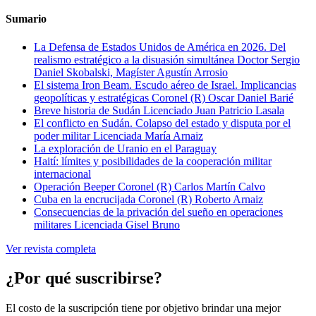
Sumario
La Defensa de Estados Unidos de América en 2026. Del
realismo estratégico a la disuasión simultánea
Doctor Sergio
Daniel Skobalski, Magíster Agustín Arrosio
El sistema Iron Beam. Escudo aéreo de Israel. Implicancias
geopolíticas y estratégicas
Coronel (R) Oscar Daniel Barié
Breve historia de Sudán
Licenciado Juan Patricio Lasala
El conflicto en Sudán. Colapso del estado y disputa por el
poder militar
Licenciada María Arnaiz
La exploración de Uranio en el Paraguay
Haití: límites y posibilidades de la cooperación militar
internacional
Operación Beeper
Coronel (R) Carlos Martín Calvo
Cuba en la encrucijada
Coronel (R) Roberto Arnaiz
Consecuencias de la privación del sueño en operaciones
militares
Licenciada Gisel Bruno
Ver revista completa
¿Por qué suscribirse?
El costo de la suscripción tiene por objetivo brindar una mejor