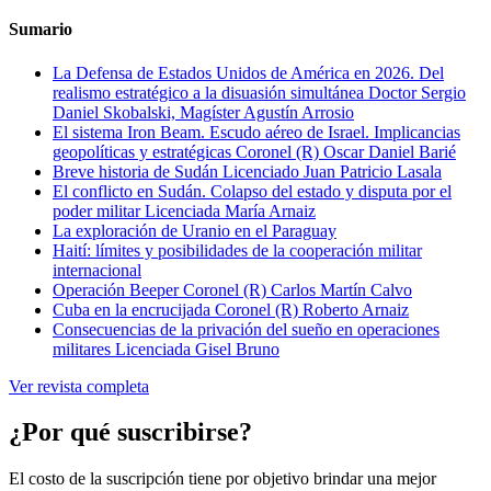
Sumario
La Defensa de Estados Unidos de América en 2026. Del
realismo estratégico a la disuasión simultánea
Doctor Sergio
Daniel Skobalski, Magíster Agustín Arrosio
El sistema Iron Beam. Escudo aéreo de Israel. Implicancias
geopolíticas y estratégicas
Coronel (R) Oscar Daniel Barié
Breve historia de Sudán
Licenciado Juan Patricio Lasala
El conflicto en Sudán. Colapso del estado y disputa por el
poder militar
Licenciada María Arnaiz
La exploración de Uranio en el Paraguay
Haití: límites y posibilidades de la cooperación militar
internacional
Operación Beeper
Coronel (R) Carlos Martín Calvo
Cuba en la encrucijada
Coronel (R) Roberto Arnaiz
Consecuencias de la privación del sueño en operaciones
militares
Licenciada Gisel Bruno
Ver revista completa
¿Por qué suscribirse?
El costo de la suscripción tiene por objetivo brindar una mejor