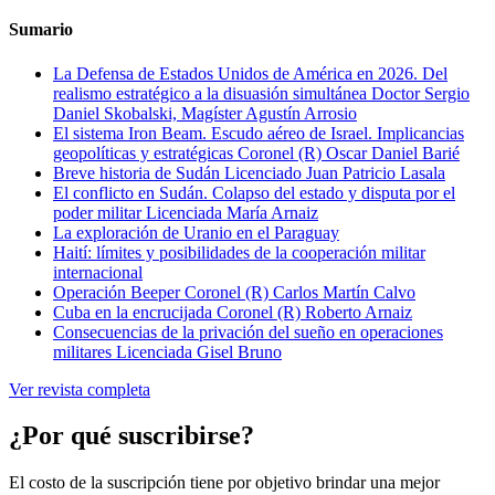
Sumario
La Defensa de Estados Unidos de América en 2026. Del
realismo estratégico a la disuasión simultánea
Doctor Sergio
Daniel Skobalski, Magíster Agustín Arrosio
El sistema Iron Beam. Escudo aéreo de Israel. Implicancias
geopolíticas y estratégicas
Coronel (R) Oscar Daniel Barié
Breve historia de Sudán
Licenciado Juan Patricio Lasala
El conflicto en Sudán. Colapso del estado y disputa por el
poder militar
Licenciada María Arnaiz
La exploración de Uranio en el Paraguay
Haití: límites y posibilidades de la cooperación militar
internacional
Operación Beeper
Coronel (R) Carlos Martín Calvo
Cuba en la encrucijada
Coronel (R) Roberto Arnaiz
Consecuencias de la privación del sueño en operaciones
militares
Licenciada Gisel Bruno
Ver revista completa
¿Por qué suscribirse?
El costo de la suscripción tiene por objetivo brindar una mejor