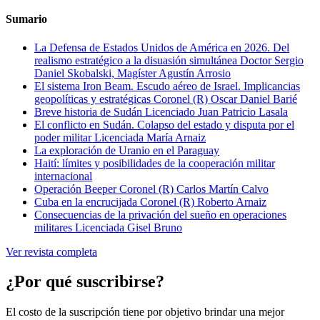
Sumario
La Defensa de Estados Unidos de América en 2026. Del
realismo estratégico a la disuasión simultánea
Doctor Sergio
Daniel Skobalski, Magíster Agustín Arrosio
El sistema Iron Beam. Escudo aéreo de Israel. Implicancias
geopolíticas y estratégicas
Coronel (R) Oscar Daniel Barié
Breve historia de Sudán
Licenciado Juan Patricio Lasala
El conflicto en Sudán. Colapso del estado y disputa por el
poder militar
Licenciada María Arnaiz
La exploración de Uranio en el Paraguay
Haití: límites y posibilidades de la cooperación militar
internacional
Operación Beeper
Coronel (R) Carlos Martín Calvo
Cuba en la encrucijada
Coronel (R) Roberto Arnaiz
Consecuencias de la privación del sueño en operaciones
militares
Licenciada Gisel Bruno
Ver revista completa
¿Por qué suscribirse?
El costo de la suscripción tiene por objetivo brindar una mejor