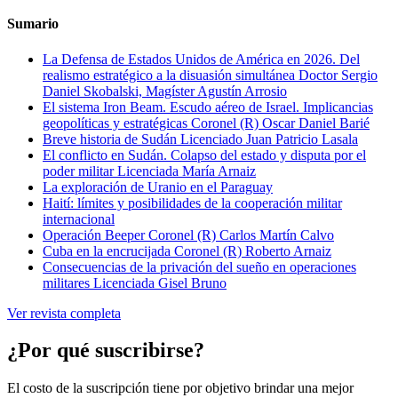
Sumario
La Defensa de Estados Unidos de América en 2026. Del
realismo estratégico a la disuasión simultánea
Doctor Sergio
Daniel Skobalski, Magíster Agustín Arrosio
El sistema Iron Beam. Escudo aéreo de Israel. Implicancias
geopolíticas y estratégicas
Coronel (R) Oscar Daniel Barié
Breve historia de Sudán
Licenciado Juan Patricio Lasala
El conflicto en Sudán. Colapso del estado y disputa por el
poder militar
Licenciada María Arnaiz
La exploración de Uranio en el Paraguay
Haití: límites y posibilidades de la cooperación militar
internacional
Operación Beeper
Coronel (R) Carlos Martín Calvo
Cuba en la encrucijada
Coronel (R) Roberto Arnaiz
Consecuencias de la privación del sueño en operaciones
militares
Licenciada Gisel Bruno
Ver revista completa
¿Por qué suscribirse?
El costo de la suscripción tiene por objetivo brindar una mejor