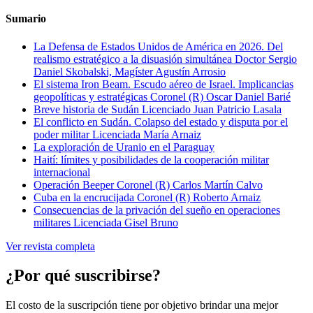
Sumario
La Defensa de Estados Unidos de América en 2026. Del
realismo estratégico a la disuasión simultánea
Doctor Sergio
Daniel Skobalski, Magíster Agustín Arrosio
El sistema Iron Beam. Escudo aéreo de Israel. Implicancias
geopolíticas y estratégicas
Coronel (R) Oscar Daniel Barié
Breve historia de Sudán
Licenciado Juan Patricio Lasala
El conflicto en Sudán. Colapso del estado y disputa por el
poder militar
Licenciada María Arnaiz
La exploración de Uranio en el Paraguay
Haití: límites y posibilidades de la cooperación militar
internacional
Operación Beeper
Coronel (R) Carlos Martín Calvo
Cuba en la encrucijada
Coronel (R) Roberto Arnaiz
Consecuencias de la privación del sueño en operaciones
militares
Licenciada Gisel Bruno
Ver revista completa
¿Por qué suscribirse?
El costo de la suscripción tiene por objetivo brindar una mejor