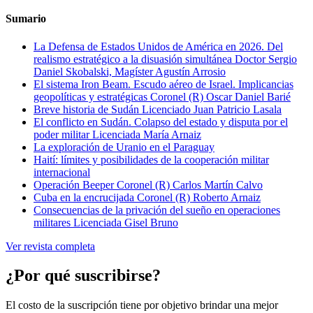
Sumario
La Defensa de Estados Unidos de América en 2026. Del
realismo estratégico a la disuasión simultánea
Doctor Sergio
Daniel Skobalski, Magíster Agustín Arrosio
El sistema Iron Beam. Escudo aéreo de Israel. Implicancias
geopolíticas y estratégicas
Coronel (R) Oscar Daniel Barié
Breve historia de Sudán
Licenciado Juan Patricio Lasala
El conflicto en Sudán. Colapso del estado y disputa por el
poder militar
Licenciada María Arnaiz
La exploración de Uranio en el Paraguay
Haití: límites y posibilidades de la cooperación militar
internacional
Operación Beeper
Coronel (R) Carlos Martín Calvo
Cuba en la encrucijada
Coronel (R) Roberto Arnaiz
Consecuencias de la privación del sueño en operaciones
militares
Licenciada Gisel Bruno
Ver revista completa
¿Por qué suscribirse?
El costo de la suscripción tiene por objetivo brindar una mejor