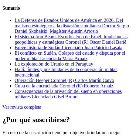
Sumario
La Defensa de Estados Unidos de América en 2026. Del
realismo estratégico a la disuasión simultánea
Doctor Sergio
Daniel Skobalski, Magíster Agustín Arrosio
El sistema Iron Beam. Escudo aéreo de Israel. Implicancias
geopolíticas y estratégicas
Coronel (R) Oscar Daniel Barié
Breve historia de Sudán
Licenciado Juan Patricio Lasala
El conflicto en Sudán. Colapso del estado y disputa por el
poder militar
Licenciada María Arnaiz
La exploración de Uranio en el Paraguay
Haití: límites y posibilidades de la cooperación militar
internacional
Operación Beeper
Coronel (R) Carlos Martín Calvo
Cuba en la encrucijada
Coronel (R) Roberto Arnaiz
Consecuencias de la privación del sueño en operaciones
militares
Licenciada Gisel Bruno
Ver revista completa
¿Por qué suscribirse?
El costo de la suscripción tiene por objetivo brindar una mejor