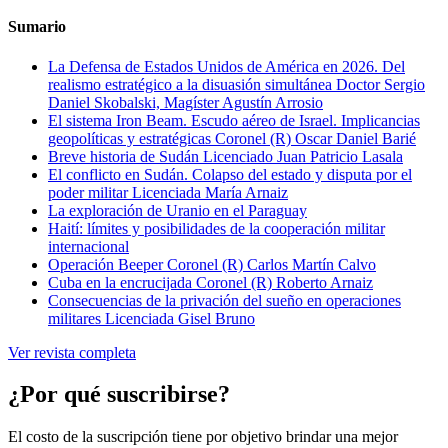
Sumario
La Defensa de Estados Unidos de América en 2026. Del
realismo estratégico a la disuasión simultánea
Doctor Sergio
Daniel Skobalski, Magíster Agustín Arrosio
El sistema Iron Beam. Escudo aéreo de Israel. Implicancias
geopolíticas y estratégicas
Coronel (R) Oscar Daniel Barié
Breve historia de Sudán
Licenciado Juan Patricio Lasala
El conflicto en Sudán. Colapso del estado y disputa por el
poder militar
Licenciada María Arnaiz
La exploración de Uranio en el Paraguay
Haití: límites y posibilidades de la cooperación militar
internacional
Operación Beeper
Coronel (R) Carlos Martín Calvo
Cuba en la encrucijada
Coronel (R) Roberto Arnaiz
Consecuencias de la privación del sueño en operaciones
militares
Licenciada Gisel Bruno
Ver revista completa
¿Por qué suscribirse?
El costo de la suscripción tiene por objetivo brindar una mejor