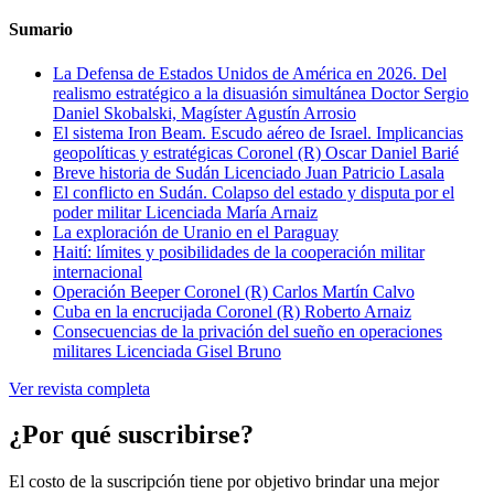
Sumario
La Defensa de Estados Unidos de América en 2026. Del
realismo estratégico a la disuasión simultánea
Doctor Sergio
Daniel Skobalski, Magíster Agustín Arrosio
El sistema Iron Beam. Escudo aéreo de Israel. Implicancias
geopolíticas y estratégicas
Coronel (R) Oscar Daniel Barié
Breve historia de Sudán
Licenciado Juan Patricio Lasala
El conflicto en Sudán. Colapso del estado y disputa por el
poder militar
Licenciada María Arnaiz
La exploración de Uranio en el Paraguay
Haití: límites y posibilidades de la cooperación militar
internacional
Operación Beeper
Coronel (R) Carlos Martín Calvo
Cuba en la encrucijada
Coronel (R) Roberto Arnaiz
Consecuencias de la privación del sueño en operaciones
militares
Licenciada Gisel Bruno
Ver revista completa
¿Por qué suscribirse?
El costo de la suscripción tiene por objetivo brindar una mejor