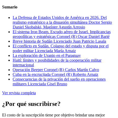
Sumario
La Defensa de Estados Unidos de América en 2026. Del
realismo estratégico a la disuasión simultánea
Doctor Sergio
Daniel Skobalski, Magíster Agustín Arrosio
El sistema Iron Beam. Escudo aéreo de Israel. Implicancias
geopolíticas y estratégicas
Coronel (R) Oscar Daniel Barié
Breve historia de Sudán
Licenciado Juan Patricio Lasala
El conflicto en Sudán. Colapso del estado y disputa por el
poder militar
Licenciada María Arnaiz
La exploración de Uranio en el Paraguay
Haití: límites y posibilidades de la cooperación militar
internacional
Operación Beeper
Coronel (R) Carlos Martín Calvo
Cuba en la encrucijada
Coronel (R) Roberto Arnaiz
Consecuencias de la privación del sueño en operaciones
militares
Licenciada Gisel Bruno
Ver revista completa
¿Por qué suscribirse?
El costo de la suscripción tiene por objetivo brindar una mejor