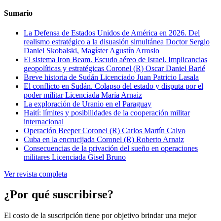
Sumario
La Defensa de Estados Unidos de América en 2026. Del
realismo estratégico a la disuasión simultánea
Doctor Sergio
Daniel Skobalski, Magíster Agustín Arrosio
El sistema Iron Beam. Escudo aéreo de Israel. Implicancias
geopolíticas y estratégicas
Coronel (R) Oscar Daniel Barié
Breve historia de Sudán
Licenciado Juan Patricio Lasala
El conflicto en Sudán. Colapso del estado y disputa por el
poder militar
Licenciada María Arnaiz
La exploración de Uranio en el Paraguay
Haití: límites y posibilidades de la cooperación militar
internacional
Operación Beeper
Coronel (R) Carlos Martín Calvo
Cuba en la encrucijada
Coronel (R) Roberto Arnaiz
Consecuencias de la privación del sueño en operaciones
militares
Licenciada Gisel Bruno
Ver revista completa
¿Por qué suscribirse?
El costo de la suscripción tiene por objetivo brindar una mejor