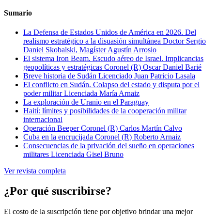
Sumario
La Defensa de Estados Unidos de América en 2026. Del
realismo estratégico a la disuasión simultánea
Doctor Sergio
Daniel Skobalski, Magíster Agustín Arrosio
El sistema Iron Beam. Escudo aéreo de Israel. Implicancias
geopolíticas y estratégicas
Coronel (R) Oscar Daniel Barié
Breve historia de Sudán
Licenciado Juan Patricio Lasala
El conflicto en Sudán. Colapso del estado y disputa por el
poder militar
Licenciada María Arnaiz
La exploración de Uranio en el Paraguay
Haití: límites y posibilidades de la cooperación militar
internacional
Operación Beeper
Coronel (R) Carlos Martín Calvo
Cuba en la encrucijada
Coronel (R) Roberto Arnaiz
Consecuencias de la privación del sueño en operaciones
militares
Licenciada Gisel Bruno
Ver revista completa
¿Por qué suscribirse?
El costo de la suscripción tiene por objetivo brindar una mejor