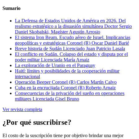
Sumario
La Defensa de Estados Unidos de América en 2026. Del
realismo estratégico a la disuasión simultánea
Doctor Sergio
Daniel Skobalski, Magíster Agustín Arrosio
El sistema Iron Beam. Escudo aéreo de Israel. Implicancias
geopolíticas y estratégicas
Coronel (R) Oscar Daniel Barié
Breve historia de Sudán
Licenciado Juan Patricio Lasala
El conflicto en Sudán. Colapso del estado y disputa por el
poder militar
Licenciada María Arnaiz
La exploración de Uranio en el Paraguay
Haití: límites y posibilidades de la cooperación militar
internacional
Operación Beeper
Coronel (R) Carlos Martín Calvo
Cuba en la encrucijada
Coronel (R) Roberto Arnaiz
Consecuencias de la privación del sueño en operaciones
militares
Licenciada Gisel Bruno
Ver revista completa
¿Por qué suscribirse?
El costo de la suscripción tiene por objetivo brindar una mejor