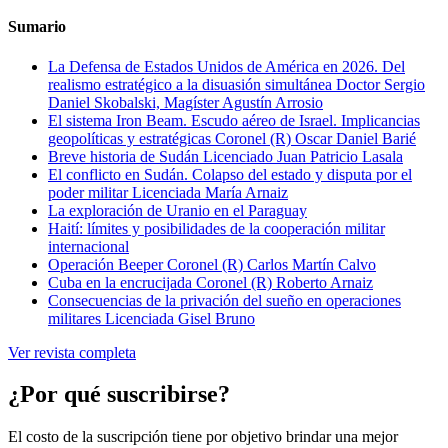
Sumario
La Defensa de Estados Unidos de América en 2026. Del
realismo estratégico a la disuasión simultánea
Doctor Sergio
Daniel Skobalski, Magíster Agustín Arrosio
El sistema Iron Beam. Escudo aéreo de Israel. Implicancias
geopolíticas y estratégicas
Coronel (R) Oscar Daniel Barié
Breve historia de Sudán
Licenciado Juan Patricio Lasala
El conflicto en Sudán. Colapso del estado y disputa por el
poder militar
Licenciada María Arnaiz
La exploración de Uranio en el Paraguay
Haití: límites y posibilidades de la cooperación militar
internacional
Operación Beeper
Coronel (R) Carlos Martín Calvo
Cuba en la encrucijada
Coronel (R) Roberto Arnaiz
Consecuencias de la privación del sueño en operaciones
militares
Licenciada Gisel Bruno
Ver revista completa
¿Por qué suscribirse?
El costo de la suscripción tiene por objetivo brindar una mejor