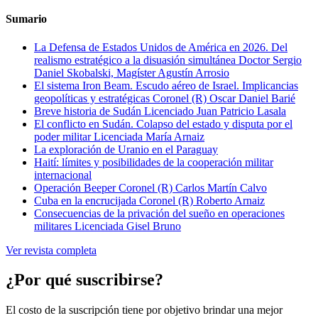
Sumario
La Defensa de Estados Unidos de América en 2026. Del
realismo estratégico a la disuasión simultánea
Doctor Sergio
Daniel Skobalski, Magíster Agustín Arrosio
El sistema Iron Beam. Escudo aéreo de Israel. Implicancias
geopolíticas y estratégicas
Coronel (R) Oscar Daniel Barié
Breve historia de Sudán
Licenciado Juan Patricio Lasala
El conflicto en Sudán. Colapso del estado y disputa por el
poder militar
Licenciada María Arnaiz
La exploración de Uranio en el Paraguay
Haití: límites y posibilidades de la cooperación militar
internacional
Operación Beeper
Coronel (R) Carlos Martín Calvo
Cuba en la encrucijada
Coronel (R) Roberto Arnaiz
Consecuencias de la privación del sueño en operaciones
militares
Licenciada Gisel Bruno
Ver revista completa
¿Por qué suscribirse?
El costo de la suscripción tiene por objetivo brindar una mejor