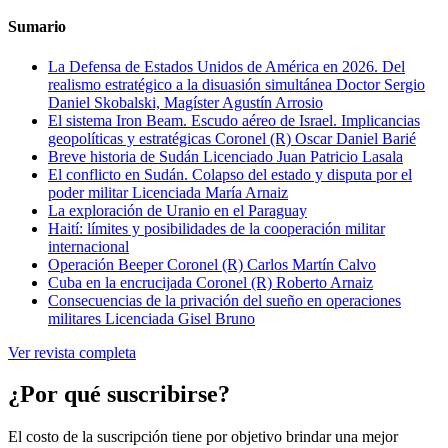
Sumario
La Defensa de Estados Unidos de América en 2026. Del
realismo estratégico a la disuasión simultánea
Doctor Sergio
Daniel Skobalski, Magíster Agustín Arrosio
El sistema Iron Beam. Escudo aéreo de Israel. Implicancias
geopolíticas y estratégicas
Coronel (R) Oscar Daniel Barié
Breve historia de Sudán
Licenciado Juan Patricio Lasala
El conflicto en Sudán. Colapso del estado y disputa por el
poder militar
Licenciada María Arnaiz
La exploración de Uranio en el Paraguay
Haití: límites y posibilidades de la cooperación militar
internacional
Operación Beeper
Coronel (R) Carlos Martín Calvo
Cuba en la encrucijada
Coronel (R) Roberto Arnaiz
Consecuencias de la privación del sueño en operaciones
militares
Licenciada Gisel Bruno
Ver revista completa
¿Por qué suscribirse?
El costo de la suscripción tiene por objetivo brindar una mejor