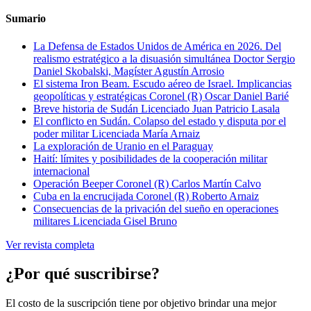
Sumario
La Defensa de Estados Unidos de América en 2026. Del
realismo estratégico a la disuasión simultánea
Doctor Sergio
Daniel Skobalski, Magíster Agustín Arrosio
El sistema Iron Beam. Escudo aéreo de Israel. Implicancias
geopolíticas y estratégicas
Coronel (R) Oscar Daniel Barié
Breve historia de Sudán
Licenciado Juan Patricio Lasala
El conflicto en Sudán. Colapso del estado y disputa por el
poder militar
Licenciada María Arnaiz
La exploración de Uranio en el Paraguay
Haití: límites y posibilidades de la cooperación militar
internacional
Operación Beeper
Coronel (R) Carlos Martín Calvo
Cuba en la encrucijada
Coronel (R) Roberto Arnaiz
Consecuencias de la privación del sueño en operaciones
militares
Licenciada Gisel Bruno
Ver revista completa
¿Por qué suscribirse?
El costo de la suscripción tiene por objetivo brindar una mejor