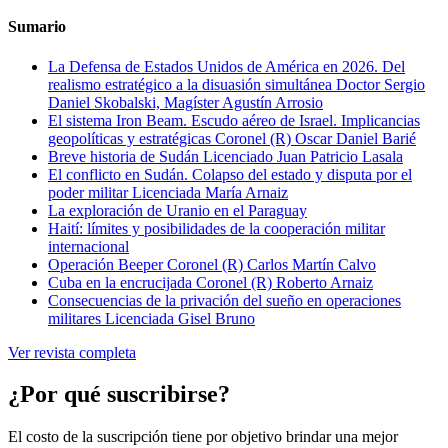
Sumario
La Defensa de Estados Unidos de América en 2026. Del
realismo estratégico a la disuasión simultánea
Doctor Sergio
Daniel Skobalski, Magíster Agustín Arrosio
El sistema Iron Beam. Escudo aéreo de Israel. Implicancias
geopolíticas y estratégicas
Coronel (R) Oscar Daniel Barié
Breve historia de Sudán
Licenciado Juan Patricio Lasala
El conflicto en Sudán. Colapso del estado y disputa por el
poder militar
Licenciada María Arnaiz
La exploración de Uranio en el Paraguay
Haití: límites y posibilidades de la cooperación militar
internacional
Operación Beeper
Coronel (R) Carlos Martín Calvo
Cuba en la encrucijada
Coronel (R) Roberto Arnaiz
Consecuencias de la privación del sueño en operaciones
militares
Licenciada Gisel Bruno
Ver revista completa
¿Por qué suscribirse?
El costo de la suscripción tiene por objetivo brindar una mejor