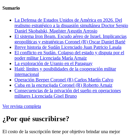
Sumario
La Defensa de Estados Unidos de América en 2026. Del
realismo estratégico a la disuasión simultánea
Doctor Sergio
Daniel Skobalski, Magíster Agustín Arrosio
El sistema Iron Beam. Escudo aéreo de Israel. Implicancias
geopolíticas y estratégicas
Coronel (R) Oscar Daniel Barié
Breve historia de Sudán
Licenciado Juan Patricio Lasala
El conflicto en Sudán. Colapso del estado y disputa por el
poder militar
Licenciada María Arnaiz
La exploración de Uranio en el Paraguay
Haití: límites y posibilidades de la cooperación militar
internacional
Operación Beeper
Coronel (R) Carlos Martín Calvo
Cuba en la encrucijada
Coronel (R) Roberto Arnaiz
Consecuencias de la privación del sueño en operaciones
militares
Licenciada Gisel Bruno
Ver revista completa
¿Por qué suscribirse?
El costo de la suscripción tiene por objetivo brindar una mejor