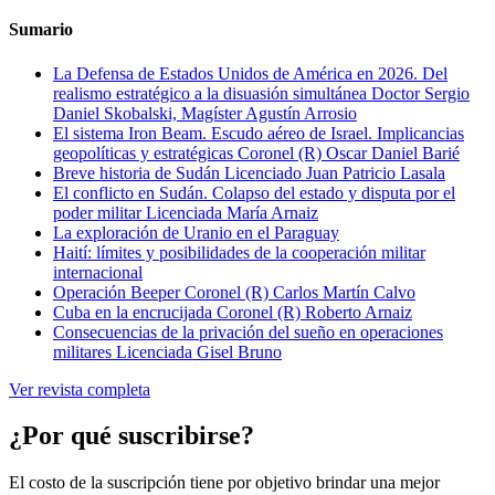
Sumario
La Defensa de Estados Unidos de América en 2026. Del
realismo estratégico a la disuasión simultánea
Doctor Sergio
Daniel Skobalski, Magíster Agustín Arrosio
El sistema Iron Beam. Escudo aéreo de Israel. Implicancias
geopolíticas y estratégicas
Coronel (R) Oscar Daniel Barié
Breve historia de Sudán
Licenciado Juan Patricio Lasala
El conflicto en Sudán. Colapso del estado y disputa por el
poder militar
Licenciada María Arnaiz
La exploración de Uranio en el Paraguay
Haití: límites y posibilidades de la cooperación militar
internacional
Operación Beeper
Coronel (R) Carlos Martín Calvo
Cuba en la encrucijada
Coronel (R) Roberto Arnaiz
Consecuencias de la privación del sueño en operaciones
militares
Licenciada Gisel Bruno
Ver revista completa
¿Por qué suscribirse?
El costo de la suscripción tiene por objetivo brindar una mejor