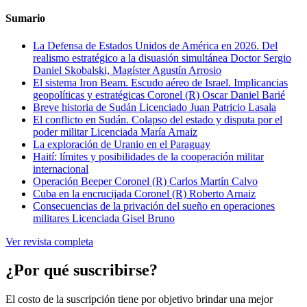
Sumario
La Defensa de Estados Unidos de América en 2026. Del
realismo estratégico a la disuasión simultánea
Doctor Sergio
Daniel Skobalski, Magíster Agustín Arrosio
El sistema Iron Beam. Escudo aéreo de Israel. Implicancias
geopolíticas y estratégicas
Coronel (R) Oscar Daniel Barié
Breve historia de Sudán
Licenciado Juan Patricio Lasala
El conflicto en Sudán. Colapso del estado y disputa por el
poder militar
Licenciada María Arnaiz
La exploración de Uranio en el Paraguay
Haití: límites y posibilidades de la cooperación militar
internacional
Operación Beeper
Coronel (R) Carlos Martín Calvo
Cuba en la encrucijada
Coronel (R) Roberto Arnaiz
Consecuencias de la privación del sueño en operaciones
militares
Licenciada Gisel Bruno
Ver revista completa
¿Por qué suscribirse?
El costo de la suscripción tiene por objetivo brindar una mejor